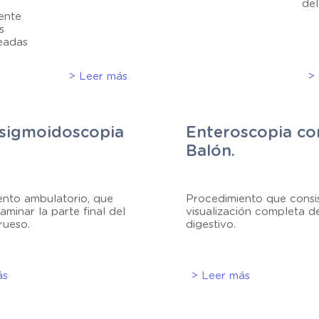
de
iente
s
readas
> Leer más
>
sigmoidoscopia
Enteroscopia co
Balón.
ento ambulatorio, que
Procedimiento que consis
aminar la parte final del
visualización completa de
rueso.
digestivo.
ás
> Leer más