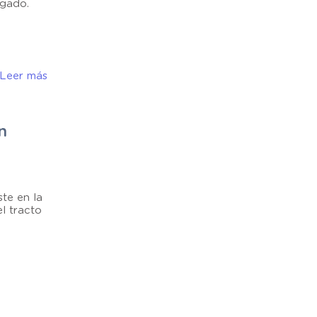
lgado.
 Leer más
n
te en la
l tracto