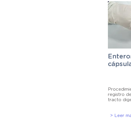
Entero
cápsul
Procedimie
registro d
tracto dige
> Leer m