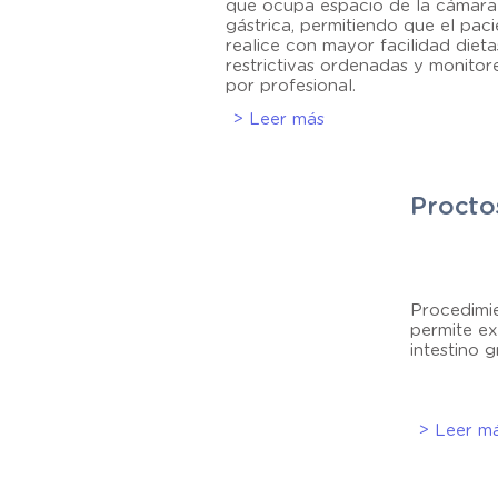
que ocupa espacio de la cámara
gástrica, permitiendo que el pac
realice con mayor facilidad dieta
restrictivas ordenadas y monito
por profesional.
> Leer más
Procto
Procedimi
permite ex
intestino g
> Leer m