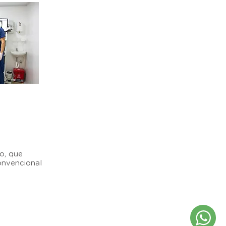
o
o, que
onvencional