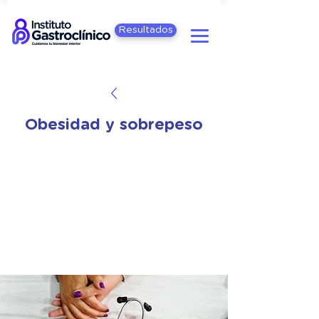
Resultados
Obesidad y sobrepeso
El índice de masa corporal (IMC) es un
método de evaluación ampliamente
utilizado para calcular la relación
peso/talla y definir la categoría de peso
del paciente. De acuerdo con esta
clasificación, se considera que una
persona tiene sobrepeso si su IMC se
encuentra entre 25 y 29,9, o que tiene
obesidad si es superior a 30.